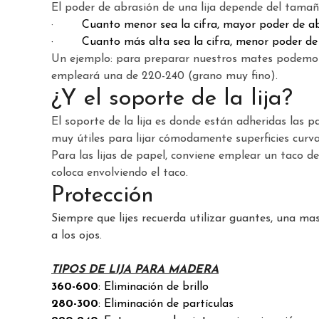
El poder de abrasión de una lija depende del tamaño
·
Cuanto menor sea la cifra, mayor poder de abr
· Cuanto más alta sea la cifra, menor poder de ab
Un ejemplo: para preparar nuestros mates podemos e
empleará una de 220-240 (grano muy fino).
¿Y el soporte de la lija?
El soporte de la lija es donde están adheridas las pa
muy útiles para lijar cómodamente superficies curva
Para las lijas de papel, conviene emplear un taco d
coloca envolviendo el taco.
Protección
Siempre que lijes recuerda utilizar guantes, una masc
a los ojos.
TIPOS DE LIJA PARA MADERA
360-600
: Eliminación de brillo
280-300
: Eliminación de partículas