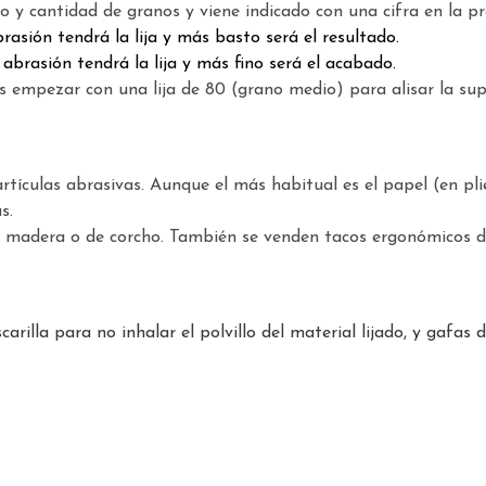
 y cantidad de granos y viene indicado con una cifra en la pro
asión tendrá la lija y más basto será el resultado.
rasión tendrá la lija y más fino será el acabado.
mpezar con una lija de 80 (grano medio) para alisar la super
rtículas abrasivas. Aunque el más habitual es el papel (en plie
s.
e madera o de corcho. También se venden tacos ergonómicos de m
arilla para no inhalar el polvillo del material lijado, y gafas