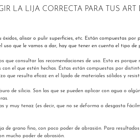
IR LA LIJA CORRECTA PARA TUS ART
 u óxidos, alisar o pulir superficies, etc. Están compuestas po
l uso que le vamos a dar, hay que tener en cuenta el tipo de p
 que consultar las recomendaciones de uso. Esto es porque no t
s con el que estén hechas. Éstas están compuestas por distin
o que resulta eficaz en el lijado de materiales sólidos y resis
buro de silicio. Son las que se pueden aplicar con agua o algú
ras.
as y muy tenaz (es decir, que no se deforma o desgasta fácilm
ija de grano fino, con poco poder de abrasión. Para resultado
con mucho poder de abrasión.