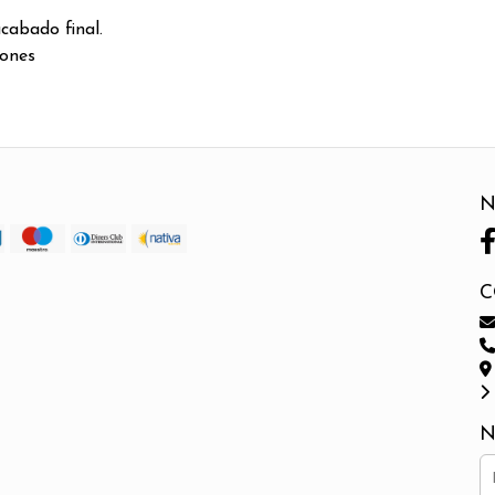
acabado final.
iones
N
C
N