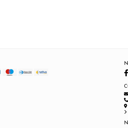
N
C
N