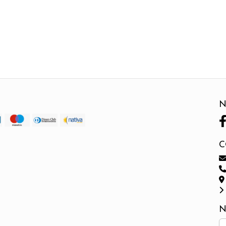
N
C
N