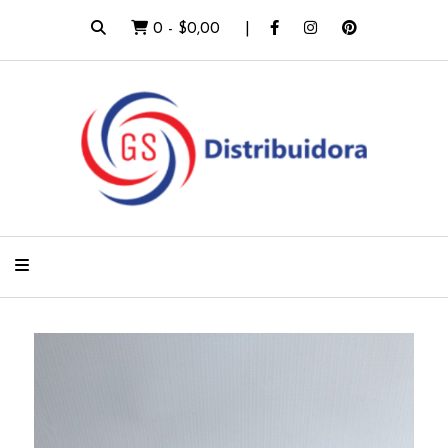
0
-
$0,00