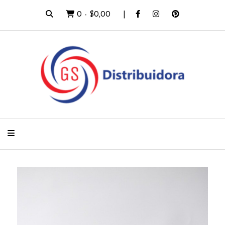
0
-
$0,00