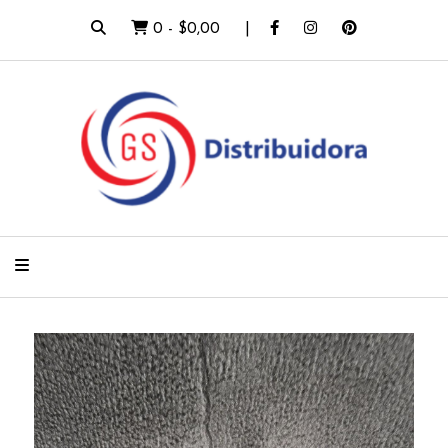
0
-
$0,00