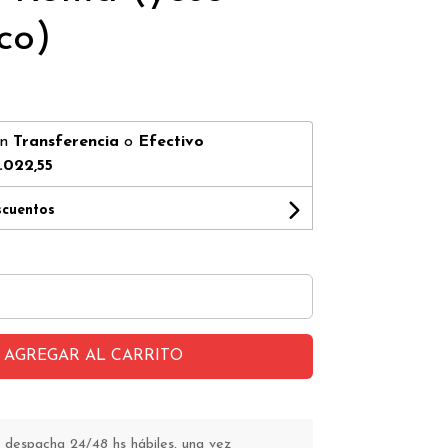
co)
on
Transferencia
o
Efectivo
.022,55
scuentos
AGREGAR AL CARRITO
 despacha 24/48 hs hábiles, una vez